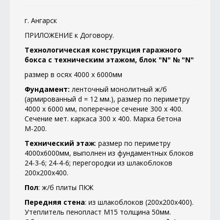
г. Ангарск
ПРИЛОЖЕНИЕ к Договору.
Технологическая конструкция гаражного
бокса с техническим этажом, блок "N" № "N"
размер в осях 4000 х 6000мм
Фундамент:
ленточный монолитный ж/б
(армированный
d
= 12 мм.), размер по периметру
4000 х 6000 мм, поперечное сечение 300 х 400.
Сечение мет. каркаса 300 х 400. Марка бетона
М-200.
Технический этаж
: размер по периметру
4000х6000мм, выполнен из фундаментных блоков
24-3-6; 24-4-6; перегородки из шлакоблоков
200х200х400.
Пол
: ж/б плиты ПКЖ
Передняя стена
: из шлакоблоков (200х200х400).
Утеплитель пенопласт М15 толщина
5
0мм.